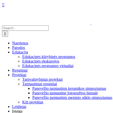
Skip
Facebook
Instagram
YouTube
Email
to
content
Search
for:
Naujienos
Parodos
Edukacija
Edukacinės kūrybinės programos
Edukacinės ekskursijos
Edukacinės programos virtualiai
Renginiai
Projektai
Tarpvalstybiniai projektai
Tarptautiniai renginiai
Panevėžio tarptautinis keramikos simpoziumas
Panevėžio tarptautinė fotografijos bienalė
Panevėžio tarptautinis meninio stiklo simpoziumas
Kiti projektai
Leidiniai
Įstaiga