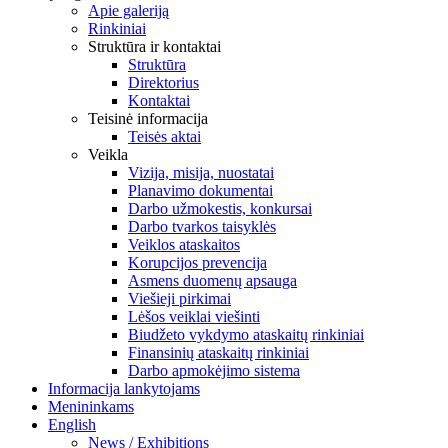
Apie galeriją
Rinkiniai
Struktūra ir kontaktai
Struktūra
Direktorius
Kontaktai
Teisinė informacija
Teisės aktai
Veikla
Vizija, misija, nuostatai
Planavimo dokumentai
Darbo užmokestis, konkursai
Darbo tvarkos taisyklės
Veiklos ataskaitos
Korupcijos prevencija
Asmens duomenų apsauga
Viešieji pirkimai
Lėšos veiklai viešinti
Biudžeto vykdymo ataskaitų rinkiniai
Finansinių ataskaitų rinkiniai
Darbo apmokėjimo sistema
Informacija lankytojams
Menininkams
English
News / Exhibitions