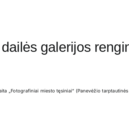
ailės galerijos rengi
aita „Fotografiniai miesto tęsiniai“ (Panevėžio tarptautin