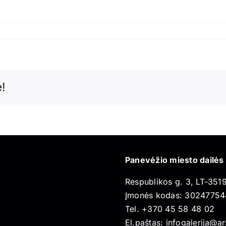
e!
Panevėžio miesto dailės 
Respublikos g. 3, LT-35
Įmonės kodas: 30247754
Tel. +370 45 58 48 02
El.paštas: infogalerija@a