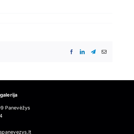
Facebook
LinkedIn
Telegram
Email
galerija
199 Panevėžys
4
rspanevezys.lt