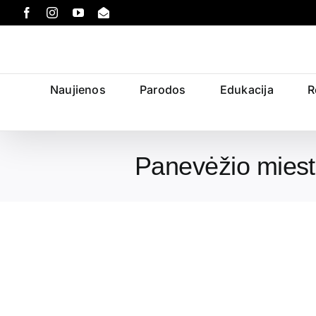
Skip
Facebook
Instagram
YouTube
Email
to
content
Naujienos
Parodos
Edukacija
R
Panevėžio miesto
View
Larger
Image