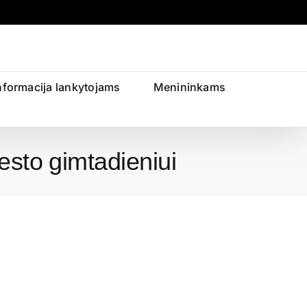
nformacija lankytojams
Menininkams
esto gimtadieniui