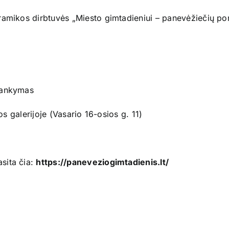
amikos dirbtuvės „Miesto gimtadieniui – panevėžiečių por
lankymas
os galerijoje (Vasario 16-osios g. 11)
sita čia:
https://paneveziogimtadienis.lt/