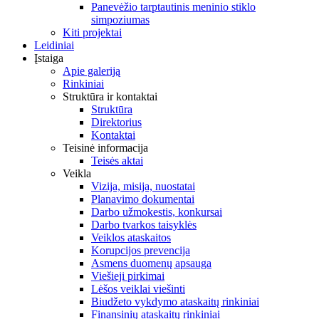
Panevėžio tarptautinis meninio stiklo
simpoziumas
Kiti projektai
Leidiniai
Įstaiga
Apie galeriją
Rinkiniai
Struktūra ir kontaktai
Struktūra
Direktorius
Kontaktai
Teisinė informacija
Teisės aktai
Veikla
Vizija, misija, nuostatai
Planavimo dokumentai
Darbo užmokestis, konkursai
Darbo tvarkos taisyklės
Veiklos ataskaitos
Korupcijos prevencija
Asmens duomenų apsauga
Viešieji pirkimai
Lėšos veiklai viešinti
Biudžeto vykdymo ataskaitų rinkiniai
Finansinių ataskaitų rinkiniai