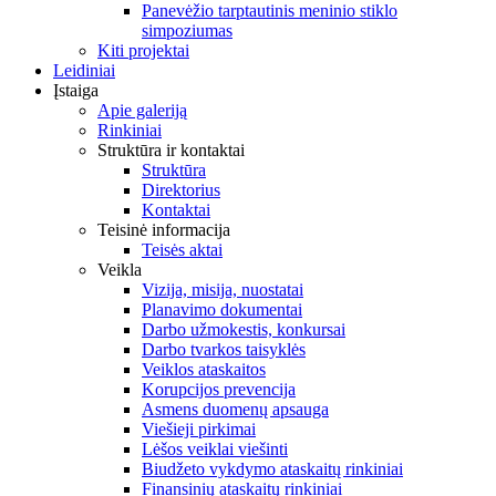
Panevėžio tarptautinis meninio stiklo
simpoziumas
Kiti projektai
Leidiniai
Įstaiga
Apie galeriją
Rinkiniai
Struktūra ir kontaktai
Struktūra
Direktorius
Kontaktai
Teisinė informacija
Teisės aktai
Veikla
Vizija, misija, nuostatai
Planavimo dokumentai
Darbo užmokestis, konkursai
Darbo tvarkos taisyklės
Veiklos ataskaitos
Korupcijos prevencija
Asmens duomenų apsauga
Viešieji pirkimai
Lėšos veiklai viešinti
Biudžeto vykdymo ataskaitų rinkiniai
Finansinių ataskaitų rinkiniai