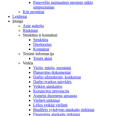
Rinkiniai
Struktūra ir kontaktai
Struktūra
Direktorius
Kontaktai
Teisinė informacija
Teisės aktai
Veikla
Vizija, misija, nuostatai
Planavimo dokumentai
Darbo užmokestis, konkursai
Darbo tvarkos taisyklės
Veiklos ataskaitos
Korupcijos prevencija
Asmens duomenų apsauga
Viešieji pirkimai
Lėšos veiklai viešinti
Biudžeto vykdymo ataskaitų rinkiniai
Finansinių ataskaitų rinkiniai
Darbo apmokėjimo sistema
Informacija lankytojams
Menininkams
English
News / Exhibitions
For Artists