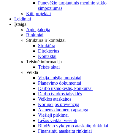
Panevėžio tarptautinis meninio stiklo
simpoziumas
Kiti projektai
Leidiniai
Įstaiga
Apie galeriją
Rinkiniai
Struktūra ir kontaktai
Struktūra
Direktorius
Kontaktai
Teisinė informacija
Teisės aktai
Veikla
Vizija, misija, nuostatai
Planavimo dokumentai
Darbo užmokestis, konkursai
Darbo tvarkos taisyklės
Veiklos ataskaitos
Korupcijos prevencija
Asmens duomenų apsauga
Viešieji pirkimai
Lėšos veiklai viešinti
Biudžeto vykdymo ataskaitų rinkiniai
Finansinių ataskaitų rinkiniai