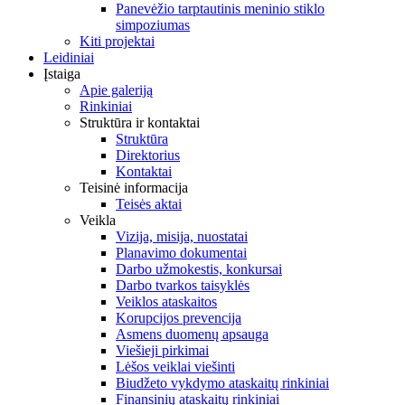
Panevėžio tarptautinis meninio stiklo
simpoziumas
Kiti projektai
Leidiniai
Įstaiga
Apie galeriją
Rinkiniai
Struktūra ir kontaktai
Struktūra
Direktorius
Kontaktai
Teisinė informacija
Teisės aktai
Veikla
Vizija, misija, nuostatai
Planavimo dokumentai
Darbo užmokestis, konkursai
Darbo tvarkos taisyklės
Veiklos ataskaitos
Korupcijos prevencija
Asmens duomenų apsauga
Viešieji pirkimai
Lėšos veiklai viešinti
Biudžeto vykdymo ataskaitų rinkiniai
Finansinių ataskaitų rinkiniai